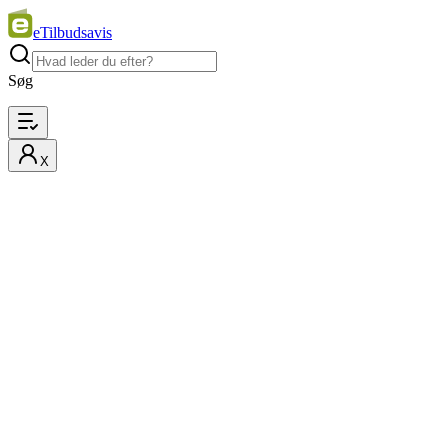
eTilbudsavis
Søg
X