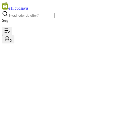
eTilbudsavis
Søg
X