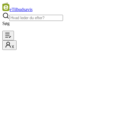
eTilbudsavis
Søg
X