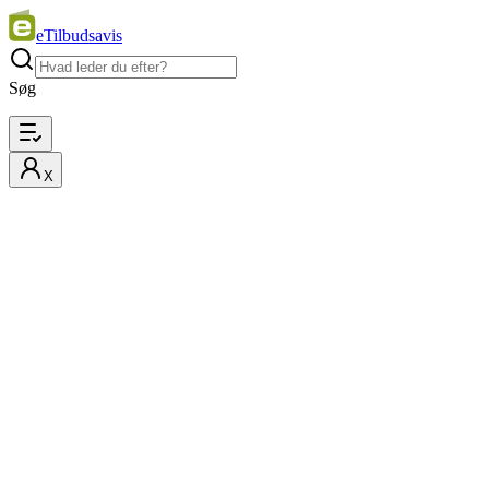
eTilbudsavis
Søg
X