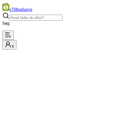
eTilbudsavis
Søg
X